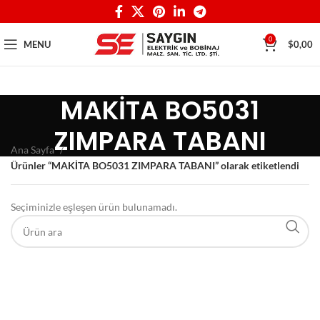
0
MENU
$
0,00
MAKİTA BO5031
ZIMPARA TABANI
Ana Sayfa
Ürünler “MAKİTA BO5031 ZIMPARA TABANI” olarak etiketlendi
Seçiminizle eşleşen ürün bulunamadı.