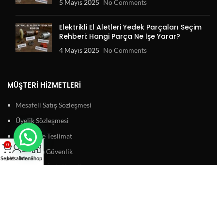
5 Mayıs 2025
No Comments
Elektrikli El Aletleri Yedek Parçaları Seçim
Rehberi: Hangi Parça Ne İşe Yarar?
4 Mayıs 2025
No Comments
MÜŞTERI HIZMETLERI
Mesafeli Satış Sözleşmesi
Üyelik Sözleşmesi
Ödeme ve Teslimat
0
Gizlilik ve Güvenlik
Sepet
Hesabım
Menu
Shop
Garanti ve İade Koşulları
BAĞLANTILAR