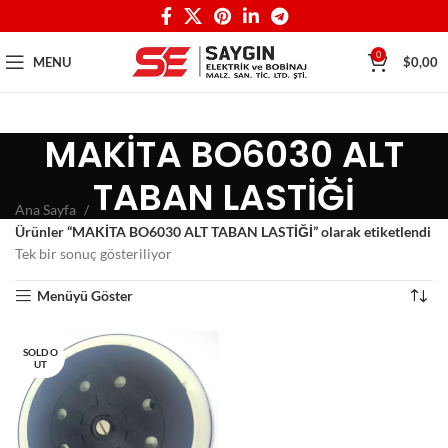
0
MENU
$
0,00
MAKİTA BO6030 ALT
TABAN LASTİĞİ
Ana Sayfa
Ürünler “MAKİTA BO6030 ALT TABAN LASTİĞİ” olarak etiketlendi
Tek bir sonuç gösteriliyor
Menüyü Göster
SOLD O
UT