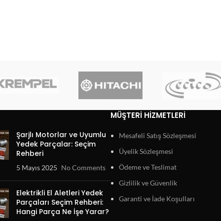
MÜŞTERI HIZMETLERI
Şarjlı Motorlar ve Uyumlu
Mesafeli Satış Sözleşmesi
Yedek Parçalar: Seçim
Üyelik Sözleşmesi
Rehberi
Ödeme ve Teslimat
5 Mayıs 2025
No Comments
Gizlilik ve Güvenlik
Elektrikli El Aletleri Yedek
Garanti ve İade Koşulları
Parçaları Seçim Rehberi:
Hangi Parça Ne İşe Yarar?