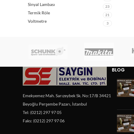
Sinyal Lambası
23
Termik Röle
21
Voltmetre
3
BLOG
Emekyemez Mah. Sarızeybek Sk. No:17/B 34421
Beyoğlu Perşembe Pazarı, İstanbul
Tel: (0212) 297 97 05
Faks: (0212) 297 97 06