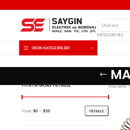
KATEGORI SEÇ
ÜRÜN KATEGORILERI
MA
FIYATA GÖRE FILTRELE
Ana Sayfa
Fiyat:
$0
—
$10
FILTRELE