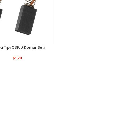
a Tipi CB100 Kömür Seti
$
1,70