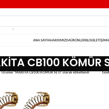
ANA SAYFA
HAKKIMIZDA
ÜRÜNLER
BLOG
İLETIŞIM
H
KİTA CB100 KÖMÜR S
Ürünler “MAKİTA CB100 KÖMÜR SETİ” olarak etiketlendi
Gös