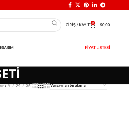
0
GIRIŞ / KAYIT
$
0,00
FİYAT LİSTESİ
ESABIM
ETİ
ter
9
24
36