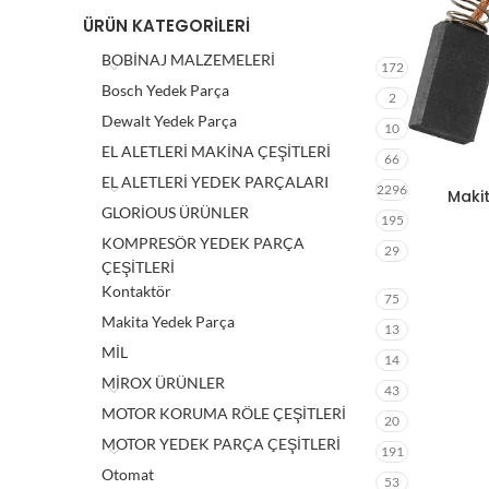
ÜRÜN KATEGORILERI
BOBİNAJ MALZEMELERİ
172
Bosch Yedek Parça
2
Dewalt Yedek Parça
10
EL ALETLERİ MAKİNA ÇEŞİTLERİ
66
EL ALETLERİ YEDEK PARÇALARI
2296
Makit
GLORİOUS ÜRÜNLER
195
KOMPRESÖR YEDEK PARÇA
29
ÇEŞİTLERİ
Kontaktör
75
Makita Yedek Parça
13
MİL
14
MİROX ÜRÜNLER
43
MOTOR KORUMA RÖLE ÇEŞİTLERİ
20
MOTOR YEDEK PARÇA ÇEŞİTLERİ
191
Otomat
53