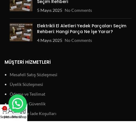
Seçim Rehberi
5 Mayıs 2025
No Comments
Elektrikli El Aletleri Yedek Parçaları Seçim
Rehberi: Hangi Parça Ne İşe Yarar?
4 Mayıs 2025
No Comments
MÜŞTERI HIZMETLERI
Mesafeli Satış Sözleşmesi
Üyelik Sözleşmesi
Ödeme ve Teslimat
Gizlilik ve Güvenlik
0
Garanti ve İade Koşulları
Sepet
Hesabım
Menu
Shop
BAĞLANTILAR