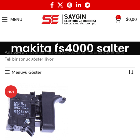
0
MENU
$
0,00
makita fs4000 salter
Ana Sayfa
Ürünler “makita fs4000 salter” olarak etiketlendi
Tek bir sonuç gösteriliyor
Menüyü Göster
HOT