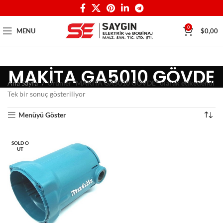
0
MENU
$
0,00
MAKİTA GA5010 GÖVDE
Ana Sayfa
Ürünler “MAKİTA GA5010 GÖVDE” olarak etiketlendi
Tek bir sonuç gösteriliyor
Menüyü Göster
SOLD O
UT