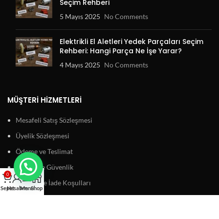
Seçim Rehberi
5 Mayıs 2025
No Comments
Elektrikli El Aletleri Yedek Parçaları Seçim
Rehberi: Hangi Parça Ne İşe Yarar?
4 Mayıs 2025
No Comments
MÜŞTERI HIZMETLERI
Mesafeli Satış Sözleşmesi
Üyelik Sözleşmesi
Ödeme ve Teslimat
Gizlilik ve Güvenlik
0
Garanti ve İade Koşulları
Sepet
Hesabım
Menu
Shop
BAĞLANTILAR