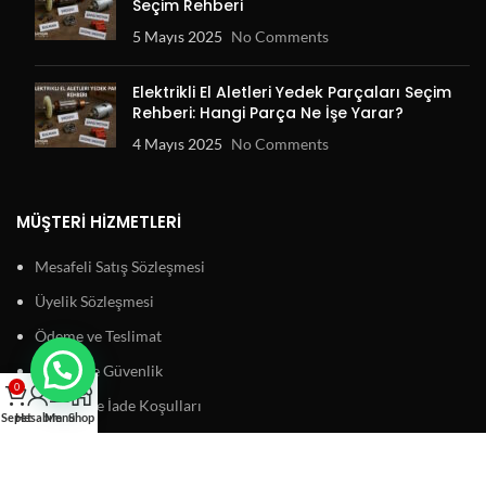
Seçim Rehberi
5 Mayıs 2025
No Comments
Elektrikli El Aletleri Yedek Parçaları Seçim
Rehberi: Hangi Parça Ne İşe Yarar?
4 Mayıs 2025
No Comments
MÜŞTERI HIZMETLERI
Mesafeli Satış Sözleşmesi
Üyelik Sözleşmesi
Ödeme ve Teslimat
Gizlilik ve Güvenlik
0
Garanti ve İade Koşulları
Sepet
Hesabım
Menu
Shop
BAĞLANTILAR