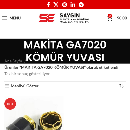
0
MENU
$
0,00
MAKİTA GA7020
KÖMÜR YUVASI
Ana Sayfa
Ürünler “MAKİTA GA7020 KÖMÜR YUVASI” olarak etiketlendi
Tek bir sonuç gösteriliyor
Menüyü Göster
HOT