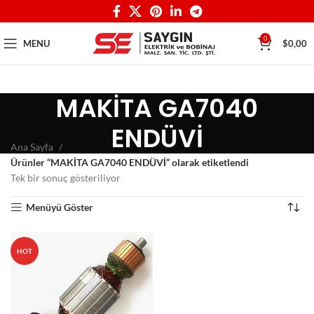
0
MENU
$
0,00
MAKİTA GA7040
ENDÜVİ
Ana Sayfa
Ürünler “MAKİTA GA7040 ENDÜVİ” olarak etiketlendi
Tek bir sonuç gösteriliyor
Menüyü Göster
HOT