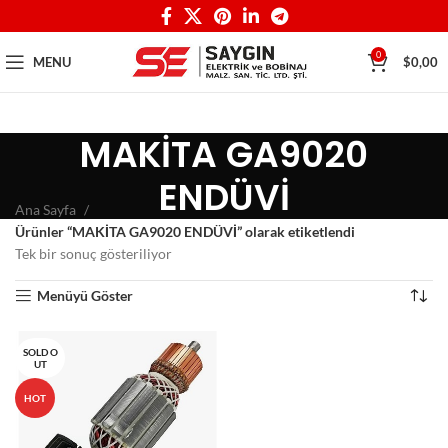
0
MENU
$
0,00
MAKİTA GA9020
ENDÜVİ
Ana Sayfa
Ürünler “MAKİTA GA9020 ENDÜVİ” olarak etiketlendi
Tek bir sonuç gösteriliyor
Menüyü Göster
SOLD O
UT
HOT