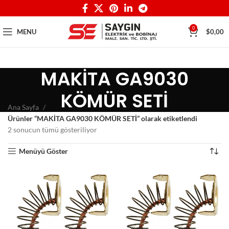
0
MENU
$
0,00
MAKİTA GA9030
KÖMÜR SETİ
Ana Sayfa
Ürünler “MAKİTA GA9030 KÖMÜR SETİ” olarak etiketlendi
2 sonucun tümü gösteriliyor
Menüyü Göster