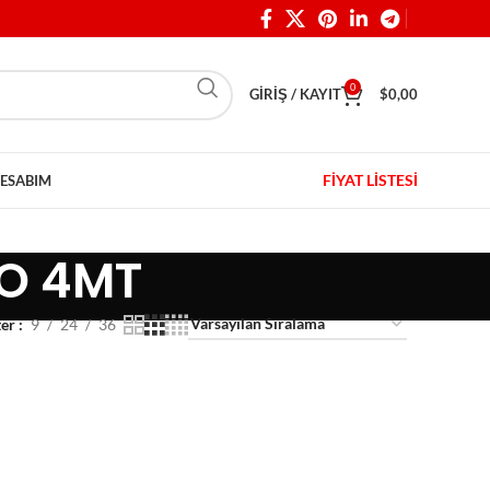
0
GIRIŞ / KAYIT
$
0,00
FİYAT LİSTESİ
ESABIM
LO 4MT
ter
9
24
36