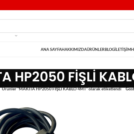
ANA SAYFA
HAKKIMIZDA
ÜRÜNLER
BLOG
İLETIŞIM
H
A HP2050 FİŞLİ KAB
Ürünler “MAKİTA HP2050 FİŞLİ KABLO 4MT” olarak etiketlendi
Gös