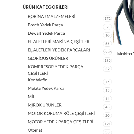
ÜRÜN KATEGORILERI
BOBİNAJ MALZEMELERİ
172
Bosch Yedek Parça
2
Dewalt Yedek Parça
10
EL ALETLERİ MAKİNA ÇEŞİTLERİ
66
EL ALETLERİ YEDEK PARÇALARI
2296
Makita 
GLORİOUS ÜRÜNLER
195
KOMPRESÖR YEDEK PARÇA
29
ÇEŞİTLERİ
Kontaktör
75
Makita Yedek Parça
13
MİL
14
MİROX ÜRÜNLER
43
MOTOR KORUMA RÖLE ÇEŞİTLERİ
20
MOTOR YEDEK PARÇA ÇEŞİTLERİ
191
Otomat
53