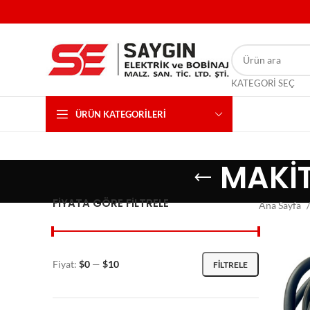
KATEGORI SEÇ
ÜRÜN KATEGORILERI
MAKİT
FIYATA GÖRE FILTRELE
Ana Sayfa
Fiyat:
$0
—
$10
FILTRELE