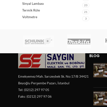
Sinyal Lambası
23
Termik Röle
21
Voltmetre
3
BLOG
Emekyemez Mah. Sarızeybek Sk. No:17/B 34421
Beyoğlu Perşembe Pazarı, İstanbul
Tel: (0212) 297 97 05
Faks: (0212) 297 97 06