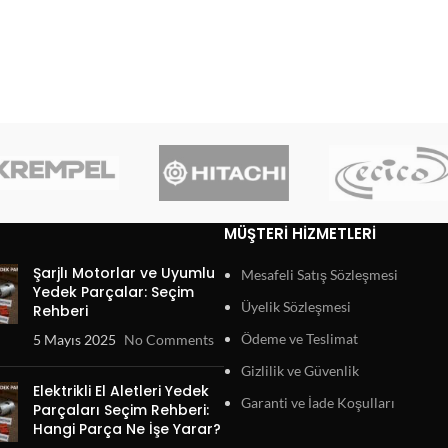
MÜŞTERI HIZMETLERI
Şarjlı Motorlar ve Uyumlu
Mesafeli Satış Sözleşmesi
Yedek Parçalar: Seçim
Üyelik Sözleşmesi
Rehberi
Ödeme ve Teslimat
5 Mayıs 2025
No Comments
Gizlilik ve Güvenlik
Elektrikli El Aletleri Yedek
Garanti ve İade Koşulları
Parçaları Seçim Rehberi:
Hangi Parça Ne İşe Yarar?