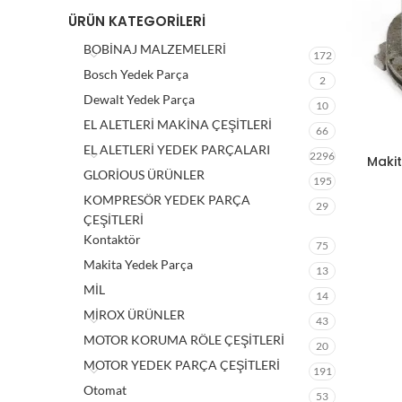
ÜRÜN KATEGORILERI
BOBİNAJ MALZEMELERİ
172
Bosch Yedek Parça
2
Dewalt Yedek Parça
10
EL ALETLERİ MAKİNA ÇEŞİTLERİ
66
EL ALETLERİ YEDEK PARÇALARI
2296
Makit
GLORİOUS ÜRÜNLER
195
KOMPRESÖR YEDEK PARÇA
29
ÇEŞİTLERİ
Kontaktör
75
Makita Yedek Parça
13
MİL
14
MİROX ÜRÜNLER
43
MOTOR KORUMA RÖLE ÇEŞİTLERİ
20
MOTOR YEDEK PARÇA ÇEŞİTLERİ
191
Otomat
53