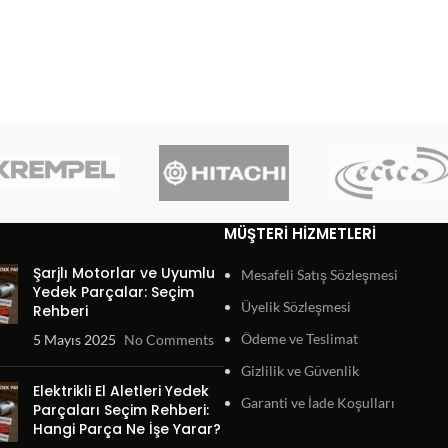
MÜŞTERI HIZMETLERI
Şarjlı Motorlar ve Uyumlu
Mesafeli Satış Sözleşmesi
Yedek Parçalar: Seçim
Üyelik Sözleşmesi
Rehberi
Ödeme ve Teslimat
5 Mayıs 2025
No Comments
Gizlilik ve Güvenlik
Elektrikli El Aletleri Yedek
Garanti ve İade Koşulları
Parçaları Seçim Rehberi:
Hangi Parça Ne İşe Yarar?