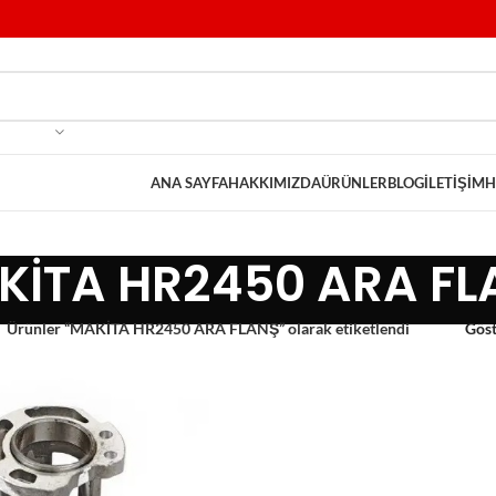
ANA SAYFA
HAKKIMIZDA
ÜRÜNLER
BLOG
İLETIŞIM
H
KİTA HR2450 ARA FL
Ürünler “MAKİTA HR2450 ARA FLANŞ” olarak etiketlendi
Gös