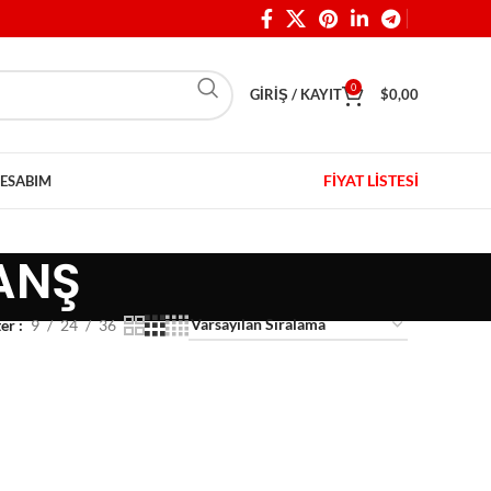
0
GIRIŞ / KAYIT
$
0,00
FİYAT LİSTESİ
ESABIM
ANŞ
ter
9
24
36