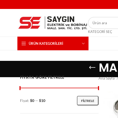
KATEGORI SEÇ
ÜRÜN KATEGORILERI
MA
FIYATA GÖRE FILTRELE
Ana Sayfa
Fiyat:
$0
—
$10
FILTRELE