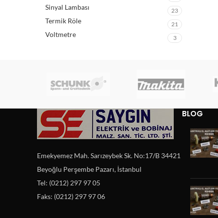
Sinyal Lambası
23
Termik Röle
21
Voltmetre
3
BLOG
Emekyemez Mah. Sarızeybek Sk. No:17/B 34421
Beyoğlu Perşembe Pazarı, İstanbul
Tel: (0212) 297 97 05
Faks: (0212) 297 97 06