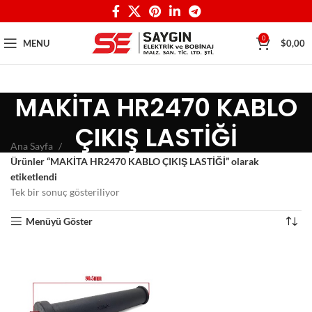
0
MENU
$
0,00
MAKİTA HR2470 KABLO
ÇIKIŞ LASTİĞİ
Ana Sayfa
Ürünler “MAKİTA HR2470 KABLO ÇIKIŞ LASTİĞİ” olarak
etiketlendi
Tek bir sonuç gösteriliyor
Menüyü Göster