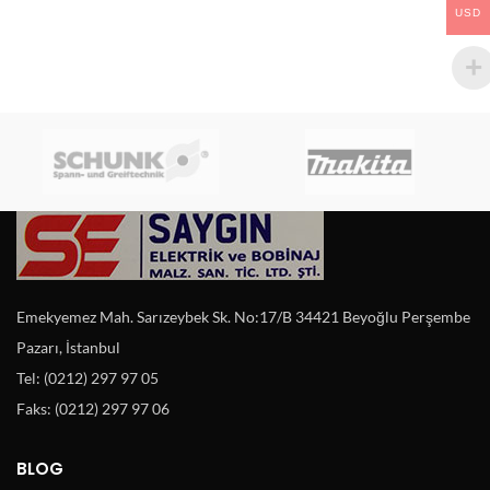
USD
Emekyemez Mah. Sarızeybek Sk. No:17/B 34421 Beyoğlu Perşembe
Pazarı, İstanbul
Tel: (0212) 297 97 05
Faks: (0212) 297 97 06
BLOG