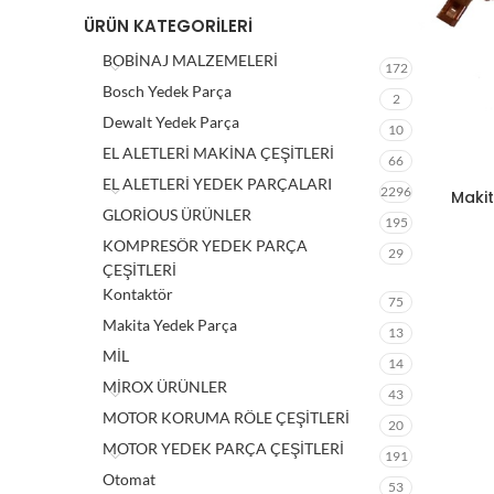
ÜRÜN KATEGORILERI
BOBİNAJ MALZEMELERİ
172
Bosch Yedek Parça
2
Dewalt Yedek Parça
10
EL ALETLERİ MAKİNA ÇEŞİTLERİ
66
EL ALETLERİ YEDEK PARÇALARI
2296
Makit
GLORİOUS ÜRÜNLER
195
KOMPRESÖR YEDEK PARÇA
29
ÇEŞİTLERİ
Kontaktör
75
Makita Yedek Parça
13
MİL
14
MİROX ÜRÜNLER
43
MOTOR KORUMA RÖLE ÇEŞİTLERİ
20
MOTOR YEDEK PARÇA ÇEŞİTLERİ
191
Otomat
53