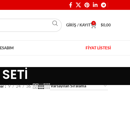
0
GIRIŞ / KAYIT
$
0,00
FİYAT LİSTESİ
ESABIM
SETİ
ter
9
24
36