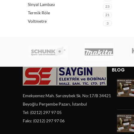
Sinyal Lambası
23
Termik Röle
21
Voltmetre
3
BLOG
Emekyemez Mah. Sarızeybek Sk. No:17/B 34421
Beyoğlu Perşembe Pazarı, İstanbul
Tel: (0212) 297 97 05
Faks: (0212) 297 97 06