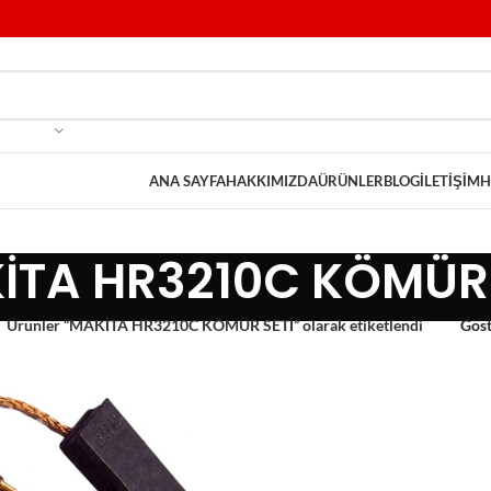
ANA SAYFA
HAKKIMIZDA
ÜRÜNLER
BLOG
İLETIŞIM
H
İTA HR3210C KÖMÜR 
Ürünler “MAKİTA HR3210C KÖMÜR SETİ” olarak etiketlendi
Gös