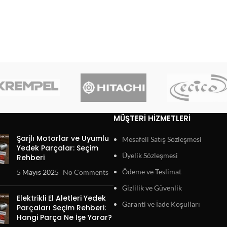
MÜŞTERI HIZMETLERI
Şarjlı Motorlar ve Uyumlu
Mesafeli Satış Sözleşmesi
Yedek Parçalar: Seçim
Üyelik Sözleşmesi
Rehberi
Ödeme ve Teslimat
5 Mayıs 2025
No Comments
Gizlilik ve Güvenlik
Elektrikli El Aletleri Yedek
Garanti ve İade Koşulları
Parçaları Seçim Rehberi:
Hangi Parça Ne İşe Yarar?