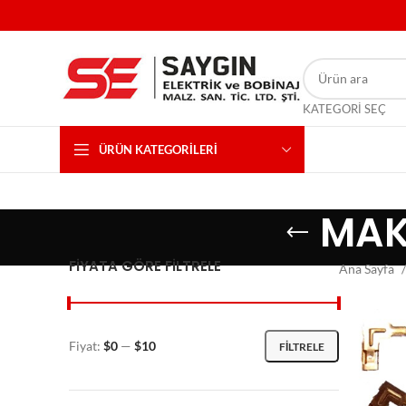
KATEGORI SEÇ
ÜRÜN KATEGORILERI
MAK
FIYATA GÖRE FILTRELE
Ana Sayfa
Fiyat:
$0
—
$10
FILTRELE