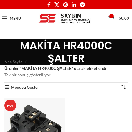
0
MENU
$
0,00
MAKİTA HR4000C
ŞALTER
Ana Sayfa
Ürünler “MAKİTA HR4000C ŞALTER” olarak etiketlendi
Tek bir sonuç gösteriliyor
Menüyü Göster
HOT