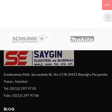
USD
Emekyemez Mah. Sarızeybek Sk. No:17/B 34421 Beyoğlu Perşembe
Pazarı, İstanbul
Tel: (0212) 297 97 05
Faks: (0212) 297 97 06
BLOG