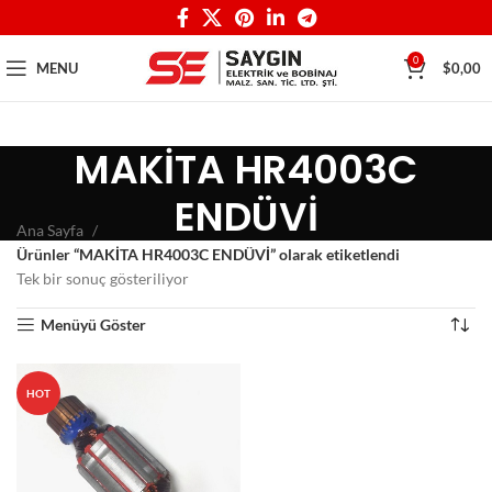
0
MENU
$
0,00
MAKİTA HR4003C
ENDÜVİ
Ana Sayfa
Ürünler “MAKİTA HR4003C ENDÜVİ” olarak etiketlendi
Tek bir sonuç gösteriliyor
Menüyü Göster
HOT