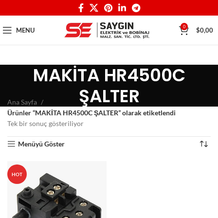
0
MENU
$
0,00
MAKİTA HR4500C
ŞALTER
Ana Sayfa
Ürünler “MAKİTA HR4500C ŞALTER” olarak etiketlendi
Tek bir sonuç gösteriliyor
Menüyü Göster
HOT