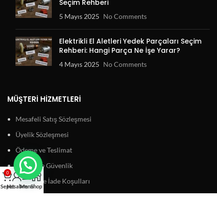
Seçim Rehberi
5 Mayıs 2025
No Comments
Elektrikli El Aletleri Yedek Parçaları Seçim
Rehberi: Hangi Parça Ne İşe Yarar?
4 Mayıs 2025
No Comments
MÜŞTERI HIZMETLERI
Mesafeli Satış Sözleşmesi
Üyelik Sözleşmesi
Ödeme ve Teslimat
Gizlilik ve Güvenlik
0
Garanti ve İade Koşulları
Sepet
Hesabım
Menu
Shop
BAĞLANTILAR