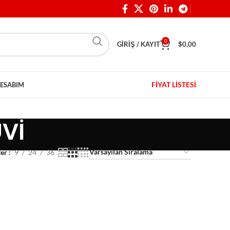
0
GIRIŞ / KAYIT
$
0,00
FİYAT LİSTESİ
ESABIM
Vİ
ter
9
24
36