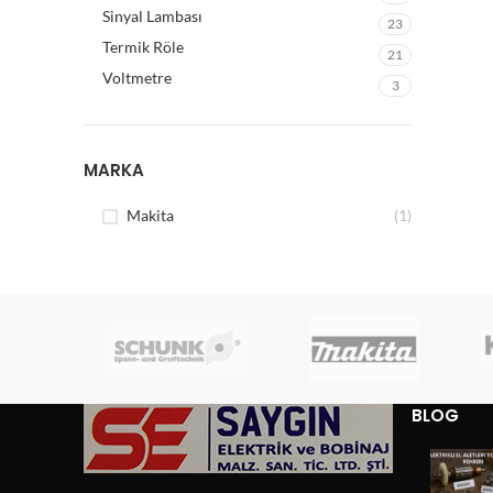
Sinyal Lambası
23
Termik Röle
21
Voltmetre
3
MARKA
Makita
(1)
BLOG