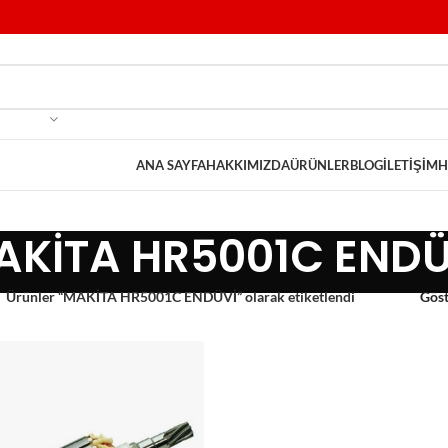
ANA SAYFA
HAKKIMIZDA
ÜRÜNLER
BLOG
İLETIŞIM
H
AKİTA HR5001C ENDÜ
Ürünler “MAKİTA HR5001C ENDÜVİ” olarak etiketlendi
Gös