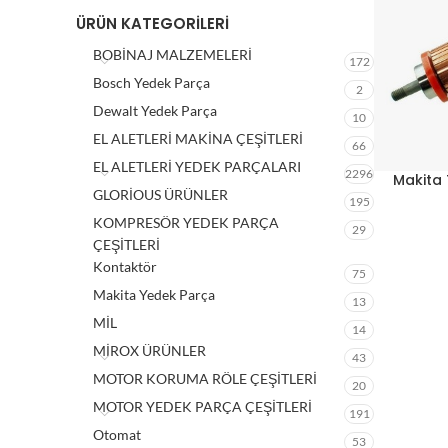
ÜRÜN KATEGORILERI
BOBİNAJ MALZEMELERİ
172
Bosch Yedek Parça
2
Dewalt Yedek Parça
10
EL ALETLERİ MAKİNA ÇEŞİTLERİ
66
EL ALETLERİ YEDEK PARÇALARI
2296
Makita 
GLORİOUS ÜRÜNLER
195
KOMPRESÖR YEDEK PARÇA
29
ÇEŞİTLERİ
Kontaktör
75
Makita Yedek Parça
13
MİL
14
MİROX ÜRÜNLER
43
MOTOR KORUMA RÖLE ÇEŞİTLERİ
20
MOTOR YEDEK PARÇA ÇEŞİTLERİ
191
Otomat
53