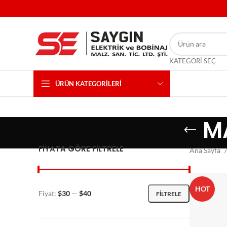
KATEGORI SEÇ
ÜRÜN KATEGORILERI
M
FIYATA GÖRE FILTRELE
Ana Sayfa
HOT
Fiyat:
$30
—
$40
FILTRELE