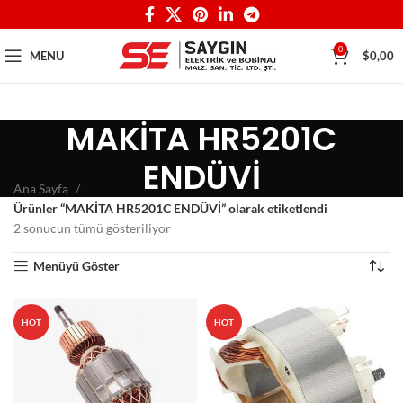
0
MENU
$
0,00
MAKİTA HR5201C
ENDÜVİ
Ana Sayfa
Ürünler “MAKİTA HR5201C ENDÜVİ” olarak etiketlendi
2 sonucun tümü gösteriliyor
Menüyü Göster
HOT
HOT