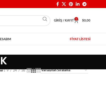
0
GIRIŞ / KAYIT
$
0,00
FİYAT LİSTESİ
ESABIM
IK
ter
9
24
36