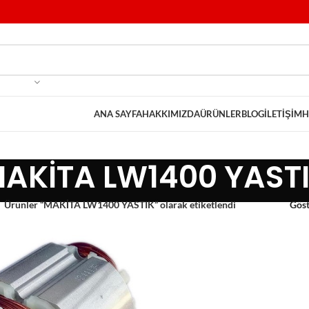
ANA SAYFA
HAKKIMIZDA
ÜRÜNLER
BLOG
İLETIŞIM
H
AKİTA LW1400 YAST
Ürünler “MAKİTA LW1400 YASTIK” olarak etiketlendi
Gös