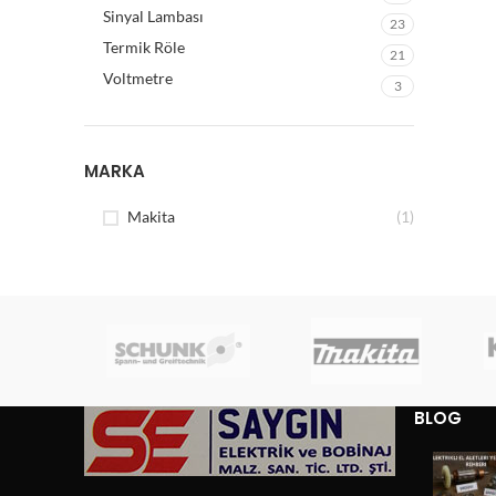
Sinyal Lambası
23
Termik Röle
21
Voltmetre
3
MARKA
Makita
(1)
BLOG