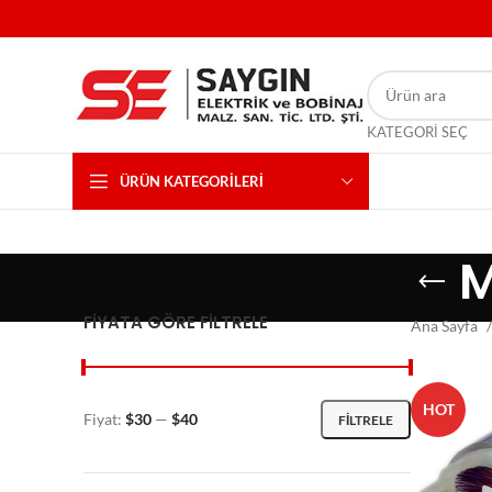
KATEGORI SEÇ
ÜRÜN KATEGORILERI
M
FIYATA GÖRE FILTRELE
Ana Sayfa
HOT
Fiyat:
$30
—
$40
FILTRELE