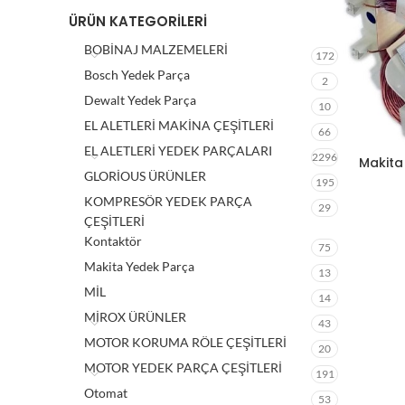
ÜRÜN KATEGORILERI
BOBİNAJ MALZEMELERİ
172
Bosch Yedek Parça
2
Dewalt Yedek Parça
10
EL ALETLERİ MAKİNA ÇEŞİTLERİ
66
EL ALETLERİ YEDEK PARÇALARI
2296
Makita 
GLORİOUS ÜRÜNLER
195
KOMPRESÖR YEDEK PARÇA
29
ÇEŞİTLERİ
Kontaktör
75
Makita Yedek Parça
13
MİL
14
MİROX ÜRÜNLER
43
MOTOR KORUMA RÖLE ÇEŞİTLERİ
20
MOTOR YEDEK PARÇA ÇEŞİTLERİ
191
Otomat
53