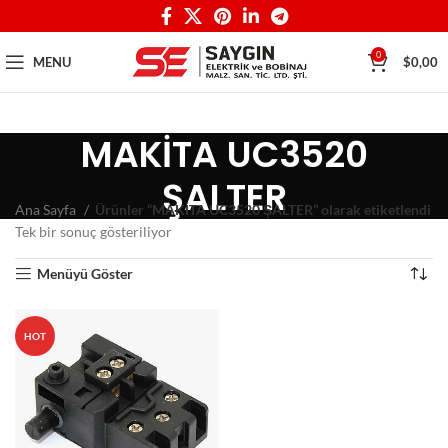
0
MENU
$
0,00
MAKİTA UC3520
ŞALTER
Ana Sayfa
Ürünler “MAKİTA UC3520 ŞALTER” olarak etiketlendi
Tek bir sonuç gösteriliyor
Menüyü Göster
HOT