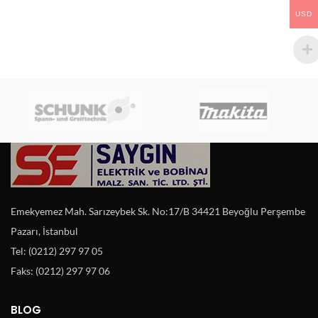
USD
Emekyemez Mah. Sarızeybek Sk. No:17/B 34421 Beyoğlu Perşembe
Pazarı, İstanbul
Tel: (0212) 297 97 05
Faks: (0212) 297 97 06
BLOG