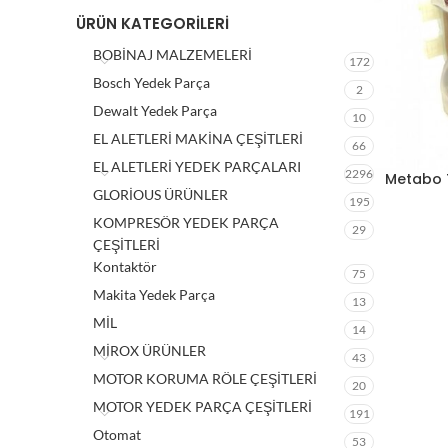
ÜRÜN KATEGORILERI
BOBİNAJ MALZEMELERİ
172
Bosch Yedek Parça
2
Dewalt Yedek Parça
10
EL ALETLERİ MAKİNA ÇEŞİTLERİ
66
EL ALETLERİ YEDEK PARÇALARI
2296
Metabo T
GLORİOUS ÜRÜNLER
195
KOMPRESÖR YEDEK PARÇA
29
ÇEŞİTLERİ
Kontaktör
75
Makita Yedek Parça
13
MİL
14
MİROX ÜRÜNLER
43
MOTOR KORUMA RÖLE ÇEŞİTLERİ
20
MOTOR YEDEK PARÇA ÇEŞİTLERİ
191
Otomat
53