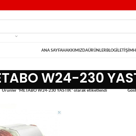
ANA SAYFA
HAKKIMIZDA
ÜRÜNLER
BLOG
İLETIŞIM
H
TABO W24-230 YAS
Ürünler “METABO W24-230 YASTIK” olarak etiketlendi
Gös