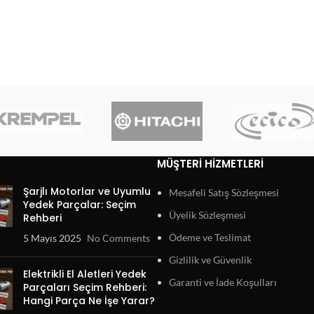
MÜŞTERI HIZMETLERI
Şarjlı Motorlar ve Uyumlu
Mesafeli Satış Sözleşmesi
Yedek Parçalar: Seçim
Üyelik Sözleşmesi
Rehberi
Ödeme ve Teslimat
5 Mayıs 2025
No Comments
Gizlilik ve Güvenlik
Elektrikli El Aletleri Yedek
Garanti ve İade Koşulları
Parçaları Seçim Rehberi:
Hangi Parça Ne İşe Yarar?