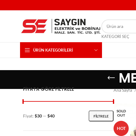
KATEGORI SEÇ
ÜRÜN KATEGORILERI
ME
FIYATA GÖRE FILTRELE
Ana Sayfa
SOLD
OUT
Fiyat:
$30
—
$40
FILTRELE
HOT