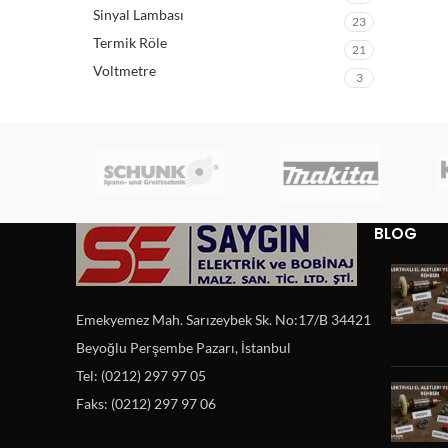
Sinyal Lambası
23
Termik Röle
21
Voltmetre
3
BLOG
Emekyemez Mah. Sarızeybek Sk. No:17/B 34421
Beyoğlu Perşembe Pazarı, İstanbul
Tel: (0212) 297 97 05
Faks: (0212) 297 97 06