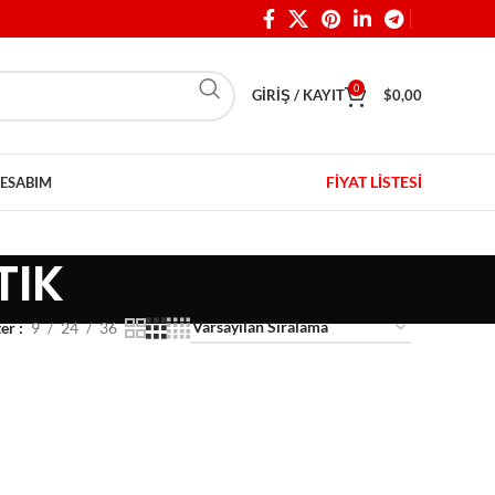
0
GIRIŞ / KAYIT
$
0,00
FİYAT LİSTESİ
ESABIM
TIK
ter
9
24
36