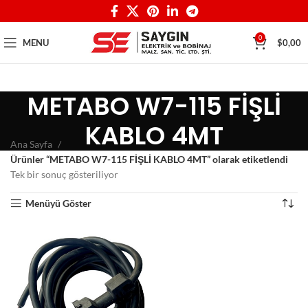
0
MENU
$
0,00
METABO W7-115 FİŞLİ
KABLO 4MT
Ana Sayfa
Ürünler “METABO W7-115 FİŞLİ KABLO 4MT” olarak etiketlendi
Tek bir sonuç gösteriliyor
Menüyü Göster