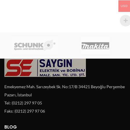
USD
Emekyemez Mah. Sarızeybek Sk. No:17/B 34421 Beyoğlu Perşembe
Pazarı, İstanbul
Tel: (0212) 297 97 05
Faks: (0212) 297 97 06
BLOG