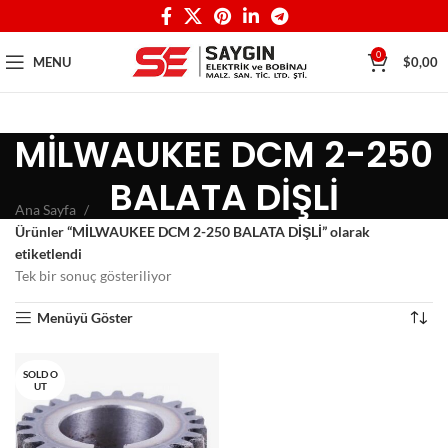
0
MENU
$
0,00
MİLWAUKEE DCM 2-250
BALATA DİŞLİ
Ana Sayfa
Ürünler “MİLWAUKEE DCM 2-250 BALATA DİŞLİ” olarak
etiketlendi
Tek bir sonuç gösteriliyor
Menüyü Göster
SOLD O
UT