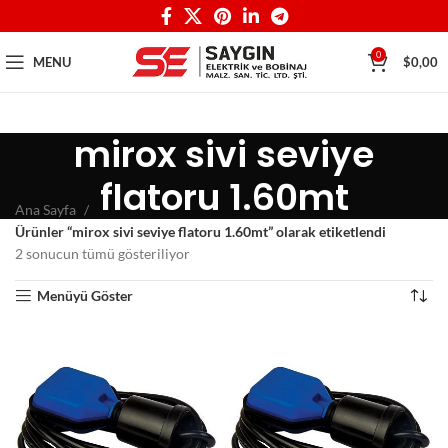
0
MENU
$
0,00
mirox sivi seviye
flatoru 1.60mt
Ana Sayfa
Ürünler “mirox sivi seviye flatoru 1.60mt” olarak etiketlendi
2 sonucun tümü gösteriliyor
Menüyü Göster