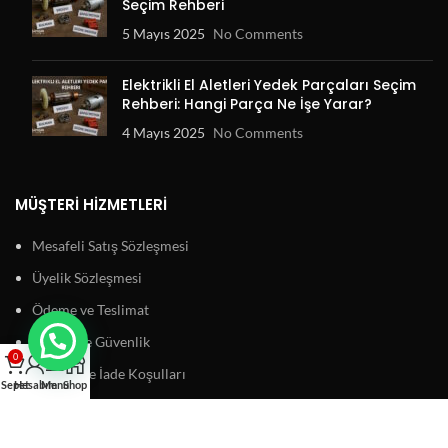
Seçim Rehberi
5 Mayıs 2025
No Comments
Elektrikli El Aletleri Yedek Parçaları Seçim
Rehberi: Hangi Parça Ne İşe Yarar?
4 Mayıs 2025
No Comments
MÜŞTERI HIZMETLERI
Mesafeli Satış Sözleşmesi
Üyelik Sözleşmesi
Ödeme ve Teslimat
Gizlilik ve Güvenlik
0
Garanti ve İade Koşulları
Sepet
Hesabım
Menu
Shop
BAĞLANTILAR