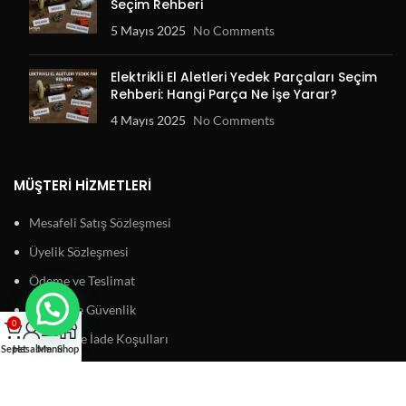
Seçim Rehberi
5 Mayıs 2025
No Comments
Elektrikli El Aletleri Yedek Parçaları Seçim
Rehberi: Hangi Parça Ne İşe Yarar?
4 Mayıs 2025
No Comments
MÜŞTERI HIZMETLERI
Mesafeli Satış Sözleşmesi
Üyelik Sözleşmesi
Ödeme ve Teslimat
Gizlilik ve Güvenlik
0
Garanti ve İade Koşulları
Sepet
Hesabım
Menu
Shop
BAĞLANTILAR