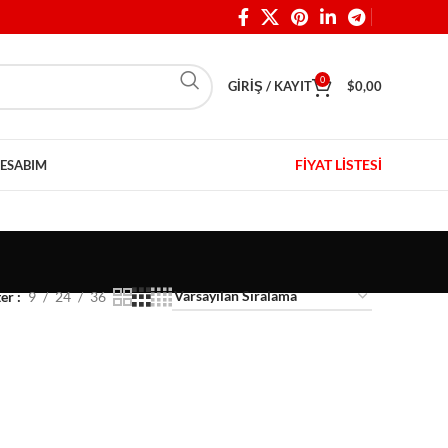
0
GIRIŞ / KAYIT
$
0,00
FİYAT LİSTESİ
ESABIM
ter
9
24
36