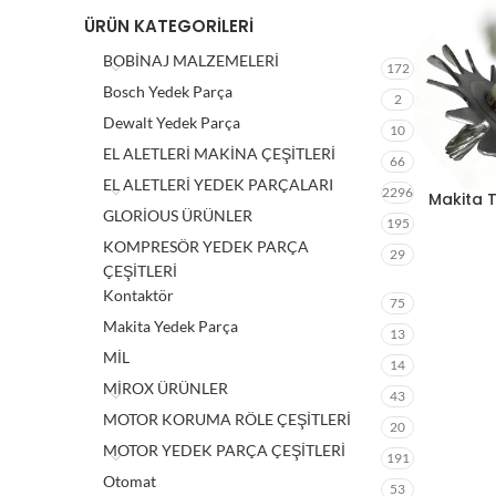
ÜRÜN KATEGORILERI
BOBİNAJ MALZEMELERİ
172
Bosch Yedek Parça
2
Dewalt Yedek Parça
10
EL ALETLERİ MAKİNA ÇEŞİTLERİ
66
EL ALETLERİ YEDEK PARÇALARI
2296
Makita T
GLORİOUS ÜRÜNLER
195
KOMPRESÖR YEDEK PARÇA
29
ÇEŞİTLERİ
Kontaktör
75
Makita Yedek Parça
13
MİL
14
MİROX ÜRÜNLER
43
MOTOR KORUMA RÖLE ÇEŞİTLERİ
20
MOTOR YEDEK PARÇA ÇEŞİTLERİ
191
Otomat
53