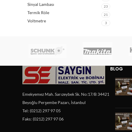
Sinyal Lambası
23
Termik Röle
21
Voltmetre
3
BLOG
Emekyemez Mah. Sarızeybek Sk. No:17/B 34421
Beyoğlu Perşembe Pazarı, İstanbul
Tel: (0212) 297 97 05
Faks: (0212) 297 97 06