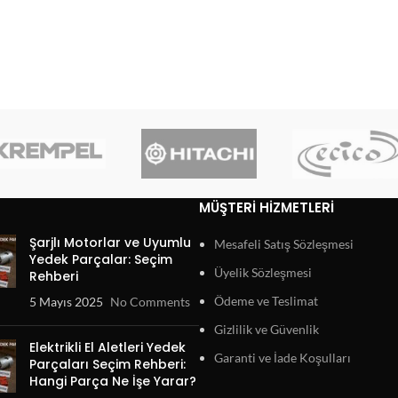
MÜŞTERI HIZMETLERI
Şarjlı Motorlar ve Uyumlu
Mesafeli Satış Sözleşmesi
Yedek Parçalar: Seçim
Üyelik Sözleşmesi
Rehberi
Ödeme ve Teslimat
5 Mayıs 2025
No Comments
Gizlilik ve Güvenlik
Elektrikli El Aletleri Yedek
Garanti ve İade Koşulları
Parçaları Seçim Rehberi:
Hangi Parça Ne İşe Yarar?