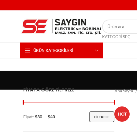
KATEGORI SEÇ
ÜRÜN KATEGORILERI
FIYATA GÖRE FILTRELE
Ana Sayfa
HOT
Fiyat:
$30
—
$40
FILTRELE