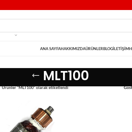
ANA SAYFA
HAKKIMIZDA
ÜRÜNLER
BLOG
İLETIŞIM
H
MLT100
Ürünler “MLT100” olarak etiketlendi
Gös