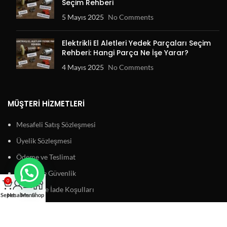
Seçim Rehberi
5 Mayıs 2025
No Comments
Elektrikli El Aletleri Yedek Parçaları Seçim
Rehberi: Hangi Parça Ne İşe Yarar?
4 Mayıs 2025
No Comments
MÜŞTERI HIZMETLERI
Mesafeli Satış Sözleşmesi
Üyelik Sözleşmesi
Ödeme ve Teslimat
Gizlilik ve Güvenlik
0
Garanti ve İade Koşulları
Sepet
Hesabım
Menu
Shop
BAĞLANTILAR