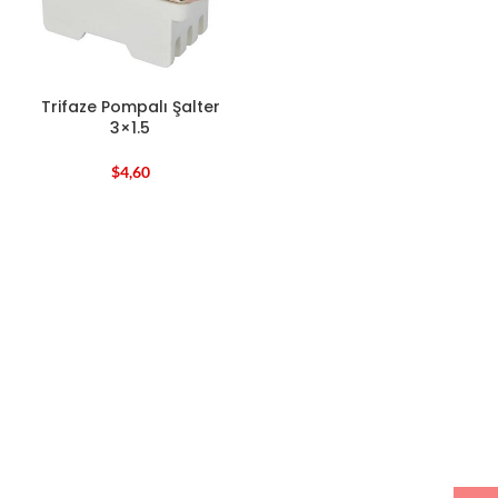
Trifaze Pompalı Şalter
3×1.5
$
4,60