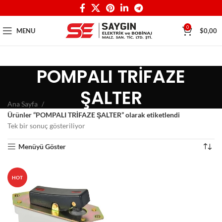
0
MENU
$
0,00
POMPALI TRİFAZE
ŞALTER
Ana Sayfa
Ürünler “POMPALI TRİFAZE ŞALTER” olarak etiketlendi
Tek bir sonuç gösteriliyor
Menüyü Göster
HOT