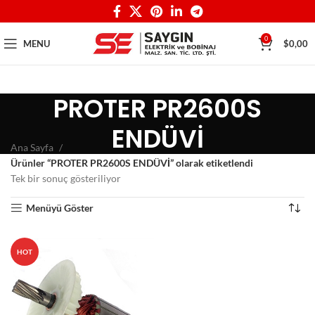
0
MENU
$
0,00
PROTER PR2600S
ENDÜVİ
Ana Sayfa
Ürünler “PROTER PR2600S ENDÜVİ” olarak etiketlendi
Tek bir sonuç gösteriliyor
Menüyü Göster
HOT