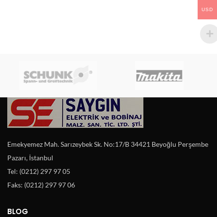
USD
Emekyemez Mah. Sarızeybek Sk. No:17/B 34421 Beyoğlu Perşembe
Pazarı, İstanbul
Tel: (0212) 297 97 05
Faks: (0212) 297 97 06
BLOG