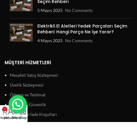
Seçim Rehberi
5 Mayıs 2025
No Comments
Elektrikli El Aletleri Yedek Parçaları Seçim
Rehberi: Hangi Parça Ne İşe Yarar?
4 Mayıs 2025
No Comments
MÜŞTERI HIZMETLERI
Mesafeli Satış Sözleşmesi
Üyelik Sözleşmesi
Ödeme ve Teslimat
Gizlilik ve Güvenlik
0
Garanti ve İade Koşulları
Sepet
Hesabım
Menu
Shop
BAĞLANTILAR