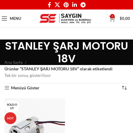
0
MENU
$
0,00
STANLEY ŞARJ MOTORU
18V
Ana Sayfa
Ürünler “STANLEY ŞARJ MOTORU 18V” olarak etiketlendi
Tek bir sonuç gösteriliyor
Menüyü Göster
SOLD O
UT
HOT