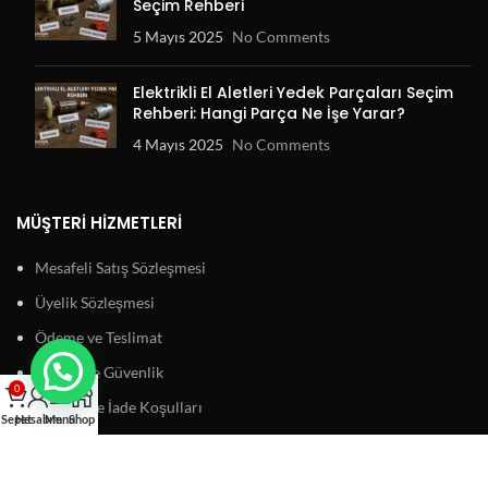
Seçim Rehberi
5 Mayıs 2025
No Comments
Elektrikli El Aletleri Yedek Parçaları Seçim
Rehberi: Hangi Parça Ne İşe Yarar?
4 Mayıs 2025
No Comments
MÜŞTERI HIZMETLERI
Mesafeli Satış Sözleşmesi
Üyelik Sözleşmesi
Ödeme ve Teslimat
Gizlilik ve Güvenlik
0
Garanti ve İade Koşulları
Sepet
Hesabım
Menu
Shop
BAĞLANTILAR