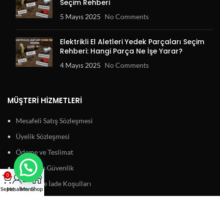
Seçim Rehberi
5 Mayıs 2025
No Comments
Elektrikli El Aletleri Yedek Parçaları Seçim
Rehberi: Hangi Parça Ne İşe Yarar?
4 Mayıs 2025
No Comments
MÜŞTERI HIZMETLERI
Mesafeli Satış Sözleşmesi
Üyelik Sözleşmesi
Ödeme ve Teslimat
Gizlilik ve Güvenlik
0
Garanti ve İade Koşulları
Sepet
Hesabım
Menu
Shop
BAĞLANTILAR