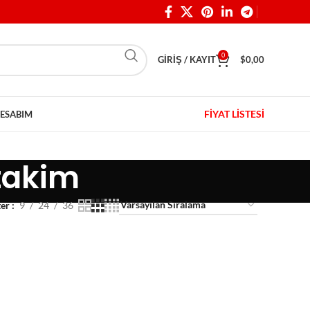
0
GIRIŞ / KAYIT
$
0,00
FİYAT LİSTESİ
ESABIM
 takim
ter
9
24
36