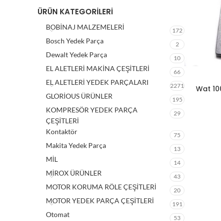
ÜRÜN KATEGORILERI
BOBİNAJ MALZEMELERİ
172
Bosch Yedek Parça
2
Dewalt Yedek Parça
10
EL ALETLERİ MAKİNA ÇEŞİTLERİ
66
EL ALETLERİ YEDEK PARÇALARI
2271
Wat 10
GLORİOUS ÜRÜNLER
195
KOMPRESÖR YEDEK PARÇA
29
ÇEŞİTLERİ
Kontaktör
75
Makita Yedek Parça
13
MİL
14
MİROX ÜRÜNLER
43
MOTOR KORUMA RÖLE ÇEŞİTLERİ
20
MOTOR YEDEK PARÇA ÇEŞİTLERİ
191
Otomat
53