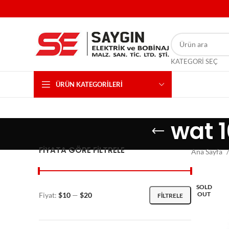
KATEGORI SEÇ
ÜRÜN KATEGORILERI
wat 1
FIYATA GÖRE FILTRELE
Ana Sayfa
SOLD
OUT
Fiyat:
$10
—
$20
FILTRELE