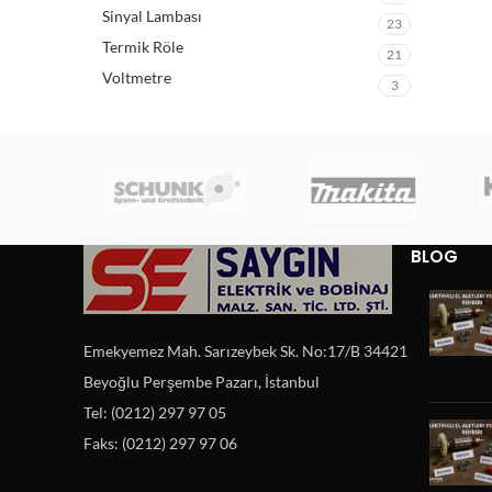
Sinyal Lambası
23
Termik Röle
21
Voltmetre
3
BLOG
Emekyemez Mah. Sarızeybek Sk. No:17/B 34421
Beyoğlu Perşembe Pazarı, İstanbul
Tel: (0212) 297 97 05
Faks: (0212) 297 97 06