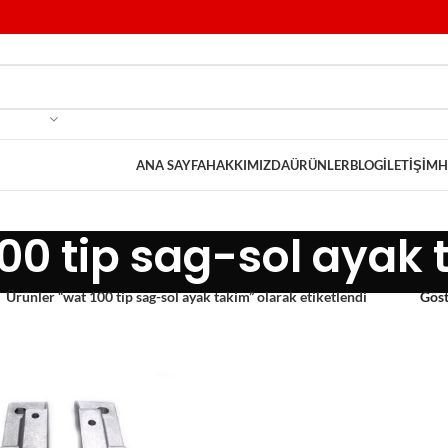
ANA SAYFA
HAKKIMIZDA
ÜRÜNLER
BLOG
İLETIŞIM
H
00 tip sag-sol ayak
Ürünler “wat 100 tip sag-sol ayak takim” olarak etiketlendi
Gös