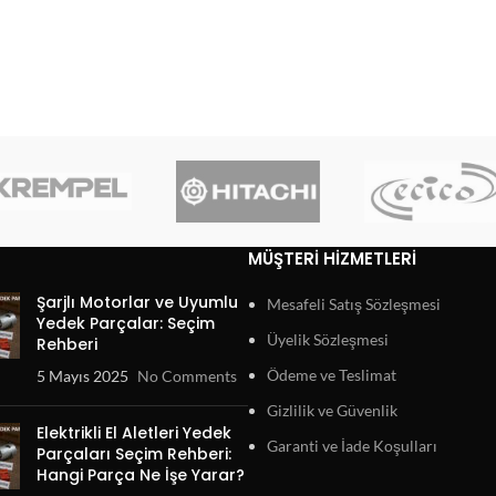
MÜŞTERI HIZMETLERI
Şarjlı Motorlar ve Uyumlu
Mesafeli Satış Sözleşmesi
Yedek Parçalar: Seçim
Üyelik Sözleşmesi
Rehberi
Ödeme ve Teslimat
5 Mayıs 2025
No Comments
Gizlilik ve Güvenlik
Elektrikli El Aletleri Yedek
Garanti ve İade Koşulları
Parçaları Seçim Rehberi:
Hangi Parça Ne İşe Yarar?