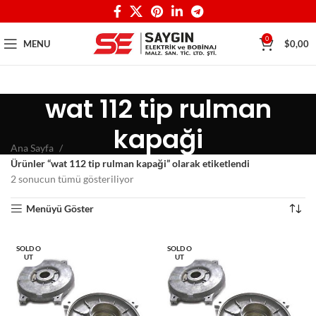
0
MENU
$
0,00
wat 112 tip rulman
kapaği
Ana Sayfa
Ürünler “wat 112 tip rulman kapaği” olarak etiketlendi
2 sonucun tümü gösteriliyor
Menüyü Göster
SOLD O
SOLD O
UT
UT