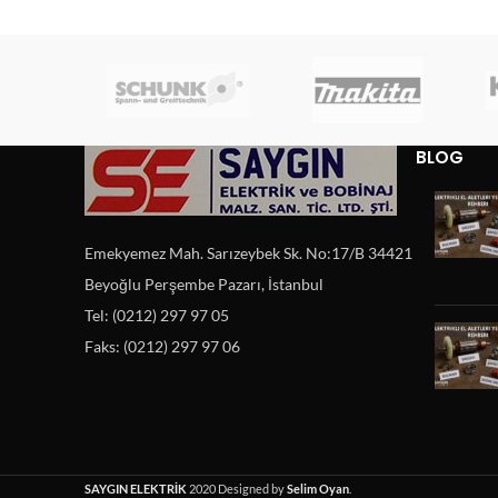
BLOG
Emekyemez Mah. Sarızeybek Sk. No:17/B 34421
Beyoğlu Perşembe Pazarı, İstanbul
Tel: (0212) 297 97 05
Faks: (0212) 297 97 06
SAYGIN ELEKTRİK
2020 Designed by
Selim Oyan
.