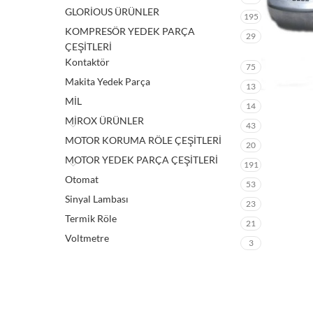
GLORİOUS ÜRÜNLER
195
KOMPRESÖR YEDEK PARÇA
29
ÇEŞİTLERİ
Kontaktör
75
Makita Yedek Parça
13
MİL
14
MİROX ÜRÜNLER
43
MOTOR KORUMA RÖLE ÇEŞİTLERİ
20
MOTOR YEDEK PARÇA ÇEŞİTLERİ
191
Otomat
53
Sinyal Lambası
23
Termik Röle
21
Voltmetre
3