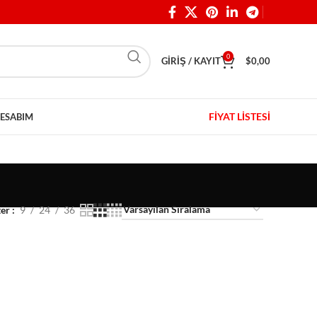
0
GIRIŞ / KAYIT
$
0,00
FİYAT LİSTESİ
ESABIM
ter
9
24
36