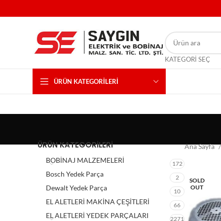
KATEGORI SEÇ
ÜRÜN KATEGORILERI
ÜRÜN KATEGORILERI
Ana Sayfa
BOBİNAJ MALZEMELERİ
172
Bosch Yedek Parça
2
SOLD
Dewalt Yedek Parça
OUT
10
EL ALETLERİ MAKİNA ÇEŞİTLERİ
66
EL ALETLERİ YEDEK PARÇALARI
2271