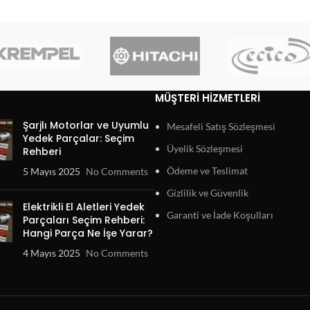
MÜŞTERI HIZMETLERI
Şarjlı Motorlar ve Uyumlu
Mesafeli Satış Sözleşmesi
Yedek Parçalar: Seçim
Üyelik Sözleşmesi
Rehberi
Ödeme ve Teslimat
5 Mayıs 2025
No Comments
Gizlilik ve Güvenlik
Elektrikli El Aletleri Yedek
Garanti ve İade Koşulları
Parçaları Seçim Rehberi:
Hangi Parça Ne İşe Yarar?
4 Mayıs 2025
No Comments