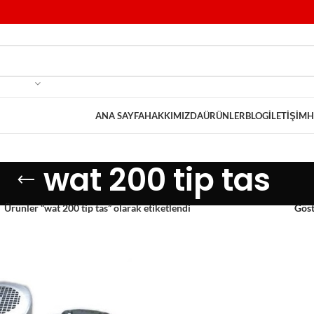
ANA SAYFA
HAKKIMIZDA
ÜRÜNLER
BLOG
İLETIŞIM
H
wat 200 tip tas
Ürünler “wat 200 tip tas” olarak etiketlendi
Gös