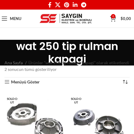
0
MENU
$
0,00
wat 250 tip rulman
kapagi
Ana Sayfa
Ürünler “wat 250 tip rulman kapagi” olarak etiketlendi
2 sonucun tümü gösteriliyor
Menüyü Göster
SOLD O
SOLD O
UT
UT