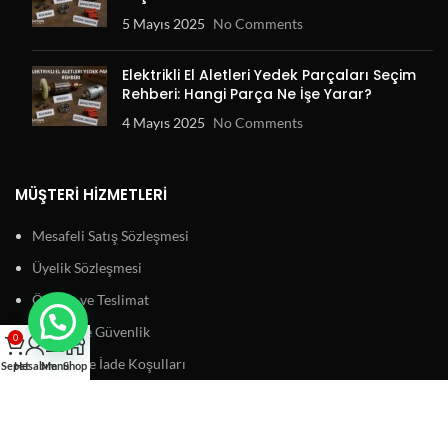
5 Mayıs 2025
No Comments
Elektrikli El Aletleri Yedek Parçaları Seçim
Rehberi: Hangi Parça Ne İşe Yarar?
4 Mayıs 2025
No Comments
MÜŞTERI HIZMETLERI
Mesafeli Satış Sözleşmesi
Üyelik Sözleşmesi
Ödeme ve Teslimat
Gizlilik ve Güvenlik
0
Garanti ve İade Koşulları
Sepet
Hesabım
Menu
Shop
BAĞLANTILAR