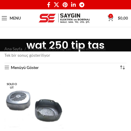
0
MENU
$
0,00
wat 250 tip tas
Ana Sayfa
Ürünler “wat 250 tip tas” olarak etiketlendi
Tek bir sonuç gösteriliyor
Menüyü Göster
SOLD O
UT