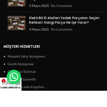
5 Mayıs 2025
No Comments
Elektrikli El Aletleri Yedek Parçaları Seçim
Rehberi: Hangi Parça Ne İşe Yarar?
4 Mayıs 2025
No Comments
MÜŞTERI HIZMETLERI
Mesafeli Satış Sözleşmesi
Üyelik Sözleşmesi
Ödeme ve Teslimat
Gizlilik ve Güvenlik
0
Garanti ve İade Koşulları
Sepet
Hesabım
Menu
Shop
BAĞLANTILAR