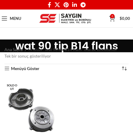
0
MENU
$
0,00
wat 90 tip B14 flans
Ana Sayfa
Ürünler “wat 90 tip B14 flans” olarak etiketlendi
Tek bir sonuç gösteriliyor
Menüyü Göster
SOLD O
UT