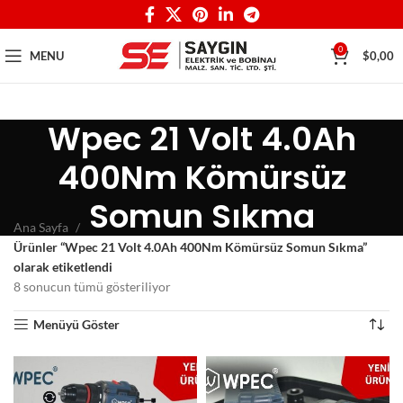
0
MENU
$
0,00
Wpec 21 Volt 4.0Ah
400Nm Kömürsüz
Somun Sıkma
Ana Sayfa
Ürünler “Wpec 21 Volt 4.0Ah 400Nm Kömürsüz Somun Sıkma”
olarak etiketlendi
8 sonucun tümü gösteriliyor
Menüyü Göster