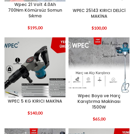
Wpec 21 Volt 4.0Ah
700Nm Kömürsüz Somun
WPEC 25143 KIRICI DELİCİ
Sıkma
MAKİNA
$
195,00
$
100,00
Wpec Boya ve Harç
WPEC 5 KG KIRICI MAKİNA
Karıştırma Makinası
1500W
$
140,00
$
65,00