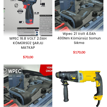
Wpec 21 Volt 4.0Ah
400Nm Kömürsüz Somun
WPEC 16.8 VOLT 2.0AH
Sıkma
KÖMÜRSÜZ ŞARJLI
MATKAP
$
170,00
$
70,00