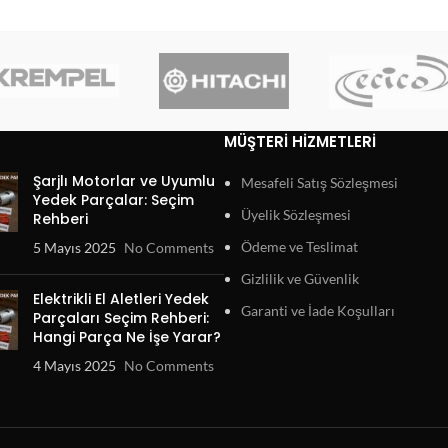
MÜŞTERI HIZMETLERI
Şarjlı Motorlar ve Uyumlu
Mesafeli Satış Sözleşmesi
Yedek Parçalar: Seçim
Üyelik Sözleşmesi
Rehberi
Ödeme ve Teslimat
5 Mayıs 2025
No Comments
Gizlilik ve Güvenlik
Elektrikli El Aletleri Yedek
Garanti ve İade Koşulları
Parçaları Seçim Rehberi:
Hangi Parça Ne İşe Yarar?
4 Mayıs 2025
No Comments