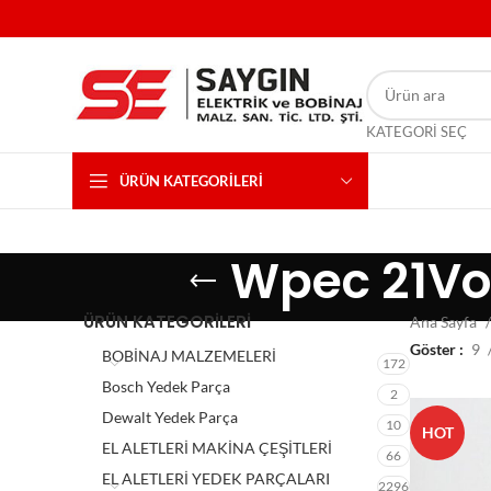
KATEGORI SEÇ
ÜRÜN KATEGORILERI
Wpec 21Vol
ÜRÜN KATEGORILERI
Ana Sayfa
Göster
9
BOBİNAJ MALZEMELERİ
172
Bosch Yedek Parça
2
Dewalt Yedek Parça
10
HOT
EL ALETLERİ MAKİNA ÇEŞİTLERİ
66
EL ALETLERİ YEDEK PARÇALARI
2296