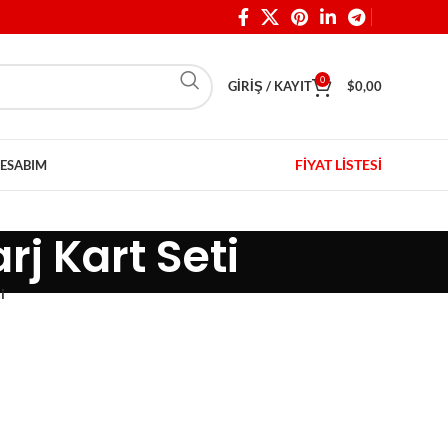
0
GIRIŞ / KAYIT
$
0,00
FİYAT LİSTESİ
ESABIM
j Kart Seti
i