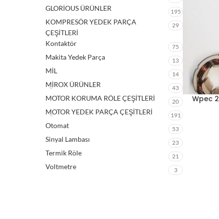
GLORİOUS ÜRÜNLER
195
KOMPRESÖR YEDEK PARÇA
29
ÇEŞİTLERİ
Kontaktör
75
Makita Yedek Parça
13
MİL
14
MİROX ÜRÜNLER
43
MOTOR KORUMA RÖLE ÇEŞİTLERİ
Wpec 21
20
MOTOR YEDEK PARÇA ÇEŞİTLERİ
191
Otomat
53
Sinyal Lambası
23
Termik Röle
21
Voltmetre
3