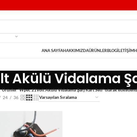
ANA SAYFA
HAKKIMIZDA
ÜRÜNLER
BLOG
İLETIŞIM
H
t Akülü Vidalama Şar
Ürünler “Wpec 21Volt Akülü Vidalama Şarj Kart Seti” olarak etiketlend
24
36