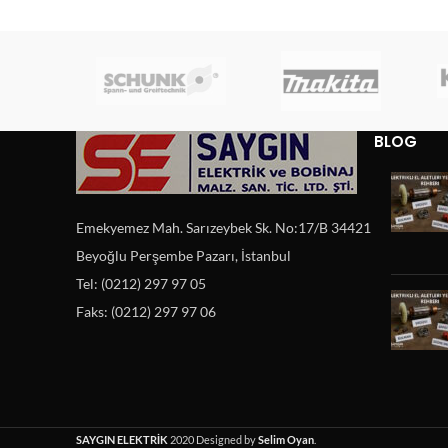
BLOG
Emekyemez Mah. Sarızeybek Sk. No:17/B 34421
Beyoğlu Perşembe Pazarı, İstanbul
Tel: (0212) 297 97 05
Faks: (0212) 297 97 06
SAYGIN ELEKTRİK
2020 Designed by
Selim Oyan
.