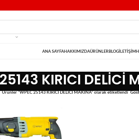
ANA SAYFA
HAKKIMIZDA
ÜRÜNLER
BLOG
İLETIŞIM
H
5143 KIRICI DELİCİ
Ürünler “WPEC 25143 KIRICI DELİCİ MAKİNA” olarak etiketlendi
Gös