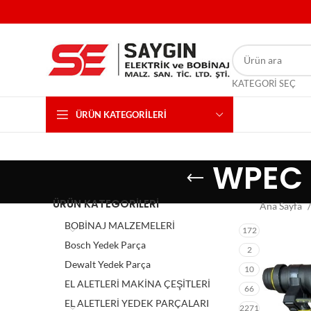
KATEGORI SEÇ
ÜRÜN KATEGORILERI
WPEC 2
ÜRÜN KATEGORILERI
Ana Sayfa
BOBİNAJ MALZEMELERİ
172
Bosch Yedek Parça
2
Dewalt Yedek Parça
10
EL ALETLERİ MAKİNA ÇEŞİTLERİ
66
EL ALETLERİ YEDEK PARÇALARI
2271