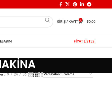
0
GIRIŞ / KAYIT
$
0,00
FİYAT LİSTESİ
ESABIM
 MAKİNA
ter
9
24
36