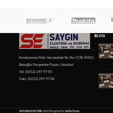
BLOG
Emekyemez Mah. Sarızeybek Sk. No:17/B 34421
Beyoğlu Perşembe Pazarı, İstanbul
Tel: (0212) 297 97 05
Faks: (0212) 297 97 06
SAYGIN ELEKTRİK
2020 Designed by
Selim Oyan
.