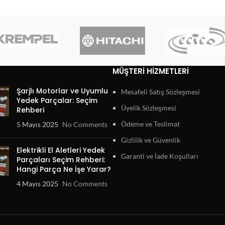
MÜŞTERI HIZMETLERI
Şarjlı Motorlar ve Uyumlu
Mesafeli Satış Sözleşmesi
Yedek Parçalar: Seçim
Üyelik Sözleşmesi
Rehberi
Ödeme ve Teslimat
5 Mayıs 2025
No Comments
Gizlilik ve Güvenlik
Elektrikli El Aletleri Yedek
Garanti ve İade Koşulları
Parçaları Seçim Rehberi:
Hangi Parça Ne İşe Yarar?
4 Mayıs 2025
No Comments