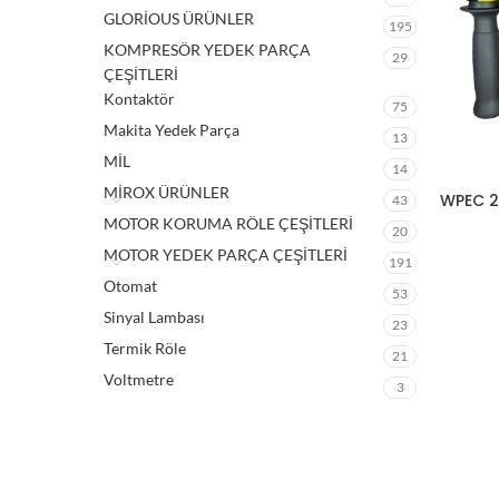
GLORİOUS ÜRÜNLER
195
KOMPRESÖR YEDEK PARÇA
29
ÇEŞİTLERİ
Kontaktör
75
Makita Yedek Parça
13
MİL
14
MİROX ÜRÜNLER
WPEC 2
43
MOTOR KORUMA RÖLE ÇEŞİTLERİ
20
MOTOR YEDEK PARÇA ÇEŞİTLERİ
191
Otomat
53
Sinyal Lambası
23
Termik Röle
21
Voltmetre
3