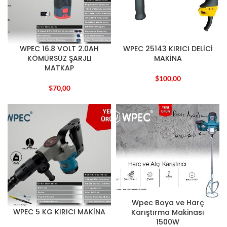
WPEC 16.8 VOLT 2.0AH
WPEC 25143 KIRICI DELİCİ
KÖMÜRSÜZ ŞARJLI
MAKİNA
MATKAP
$
100,00
$
70,00
Wpec Boya ve Harç
WPEC 5 KG KIRICI MAKİNA
Karıştırma Makinası
1500W