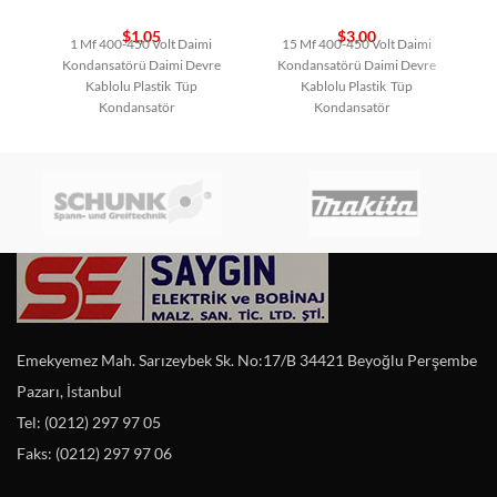
$
1,05
$
3,00
1 Mf 400-450 Volt Daimi
15 Mf 400-450 Volt Daimi
Kondansatörü Daimi Devre
Kondansatörü Daimi Devre
Kablolu Plastik Tüp
Kablolu Plastik Tüp
Kondansatör
Kondansatör
Emekyemez Mah. Sarızeybek Sk. No:17/B 34421 Beyoğlu Perşembe
Pazarı, İstanbul
Tel: (0212) 297 97 05
Faks: (0212) 297 97 06