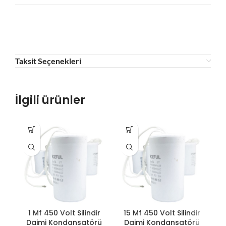
Taksit Seçenekleri
İlgili ürünler
1 Mf 450 Volt Silindir
15 Mf 450 Volt Silindir
1
Daimi Kondansatörü
Daimi Kondansatörü