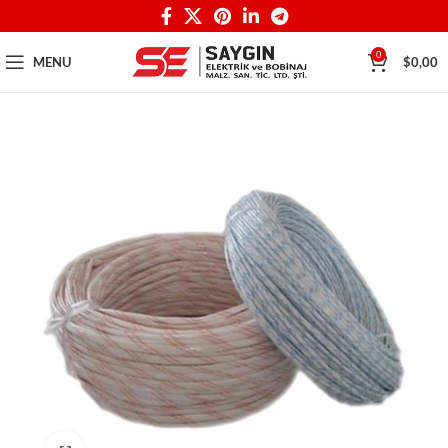
0
MENU
$
0,00