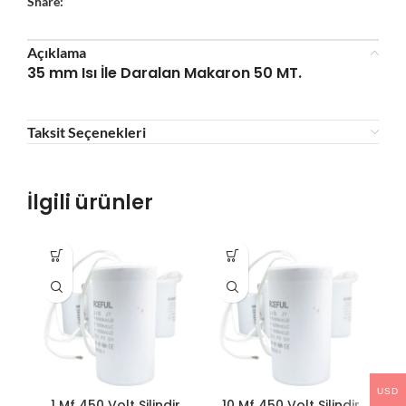
Share:
Açıklama
35 mm Isı İle Daralan Makaron 50 MT.
Taksit Seçenekleri
İlgili ürünler
USD
1 Mf 450 Volt Silindir
10 Mf 450 Volt Silindir
2