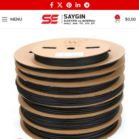
0
MENU
$
0,00