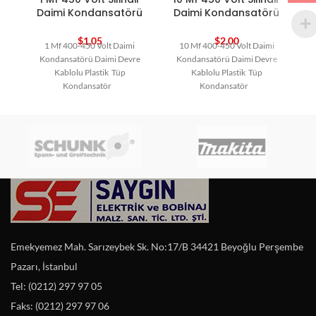
Daimi Kondansatörü
Daimi Kondansatörü
$
1,05
$
2,00
1 Mf 400-450 Volt Daimi
10 Mf 400-450 Volt Daimi
Kondansatörü Daimi Devre
Kondansatörü Daimi Devre
Kablolu Plastik Tüp
Kablolu Plastik Tüp
Kondansatör
Kondansatör
Emekyemez Mah. Sarızeybek Sk. No:17/B 34421 Beyoğlu Perşembe
Pazarı, İstanbul
Tel: (0212) 297 97 05
Faks: (0212) 297 97 06