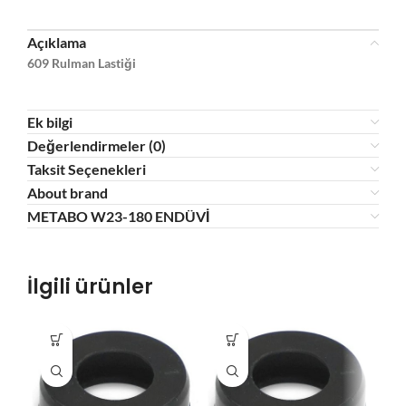
Açıklama
609 Rulman Lastiği
Ek bilgi
Değerlendirmeler (0)
Taksit Seçenekleri
About brand
METABO W23-180 ENDÜVİ
İlgili ürünler
SOL
U