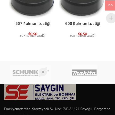
USD
607 Rulman Lastiği
608 Rulman Lastiği
$
0,50
$
0,50
607 Rulman Lastiği
608 Rulman Lastiği
Emekyemez Mah. Sarızeybek Sk. No:17/B 34421 Beyoğlu Perşembe