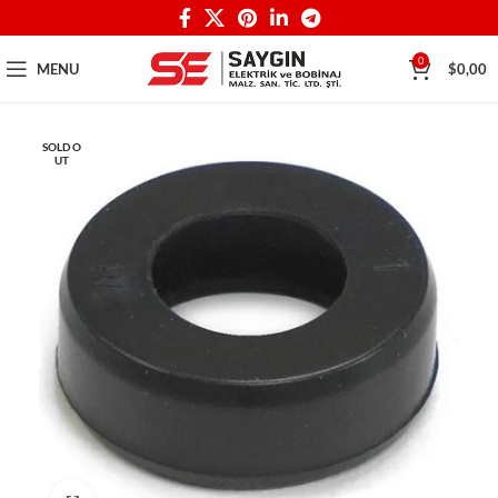
0
MENU
$
0,00
SOLD O
UT